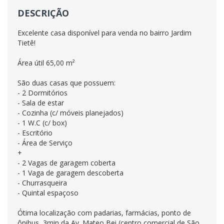
DESCRIÇÃO
Excelente casa disponível para venda no bairro Jardim
Tietê!
Área útil 65,00 m²
São duas casas que possuem:
- 2 Dormitórios
- Sala de estar
- Cozinha (c/ móveis planejados)
- 1 W.C (c/ box)
- Escritório
- Área de Serviço
+
- 2 Vagas de garagem coberta
- 1 Vaga de garagem descoberta
- Churrasqueira
- Quintal espaçoso
Ótima localização com padarias, farmácias, ponto de
ônibus, 3min da Av. Mateo Bei (centro comercial de São