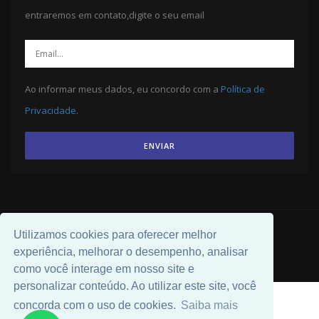
entraremos em contato,digite o seu email
Ao informar meus dados, eu concordo com a
Política de
Privacidade
.
ENVIAR
© 2026 Desenvolvido por
Universal Software
.
Utilizamos cookies para oferecer melhor
experiência, melhorar o desempenho, analisar
como você interage em nosso site e
personalizar conteúdo. Ao utilizar este site, você
concorda com o uso de cookies.
Saiba mais