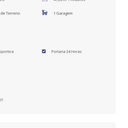
² de Terreno
1 Garagem
portiva
Portaria 24 Horas
01