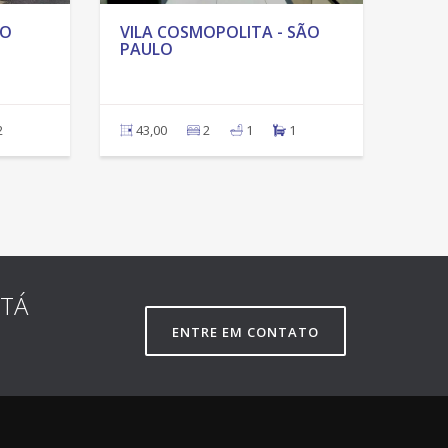
ÃO
VILA COSMOPOLITA - SÃO
PAULO
2
43,00
2
1
1
STÁ
ENTRE EM CONTATO