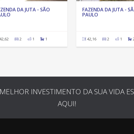
ZENDA DA JUTA - SÃO
FAZENDA DA JUTA - S
AULO
PAULO
42,62
2
1
1
42,16
2
1
MELHOR INVESTIMENTO DA SUA VIDA E
AQUI!