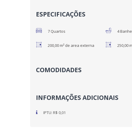
ESPECIFICAÇÕES
7 Quartos
4 Banhe
200,00 m² de area externa
250,00 
COMODIDADES
INFORMAÇÕES ADICIONAIS
IPTU: R$ 0,01