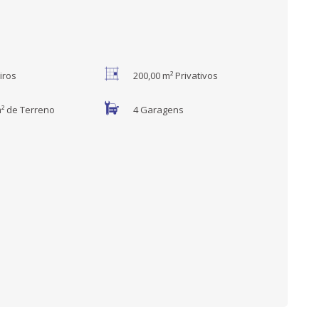
iros
200,00 m² Privativos
m² de Terreno
4 Garagens