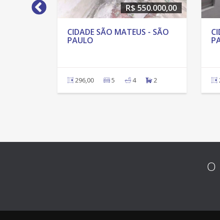
50.000,00
R$ 550.000,00
 - SÃO
CIDADE SÃO MATEUS - SÃO
CI
PAULO
P
2
296,00
5
4
2
O 