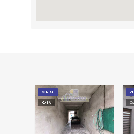
VENDA
V
CASA
C