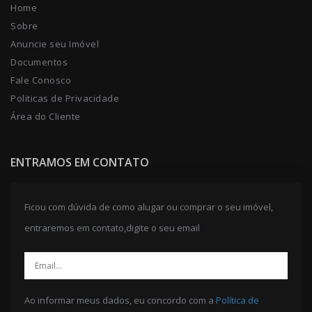
Home
Sobre
Anuncie seu Imóvel
Documentos
Fale Conosco
Politicas de Privacidade
Área do Cliente
ENTRAMOS EM CONTATO
Ficou com dúvida de como alugar ou comprar o seu imóvel,
entraremos em contato,digite o seu email
Ao informar meus dados, eu concordo com a
Política de